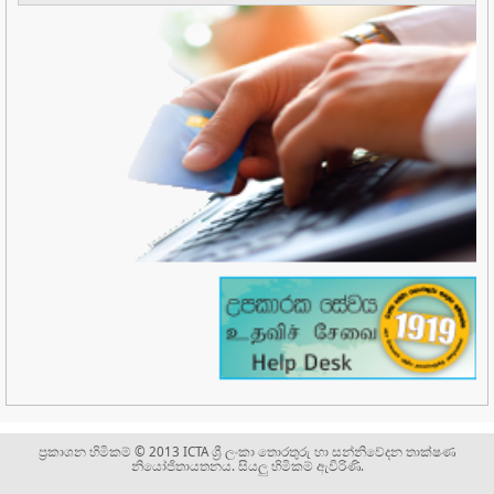
ප්‍රකාශන හිමිකම් © 2013 ICTA ශ්‍රී ලංකා තොරතුරු හා සන්නිවේදන තාක්ෂණ
නියෝජිතායතනය. සියලු හිමිකම් ඇවිරිණි.