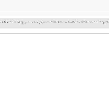
ිකම් © 2013 ICTA ශ්‍රී ලංකා තොරතුරු හා සන්නිවේදන තාක්ෂණ නියෝජිතායතනය. සියලු හිම