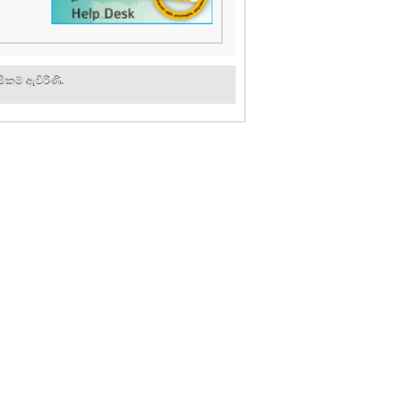
ිකම් ඇවිරිණි.