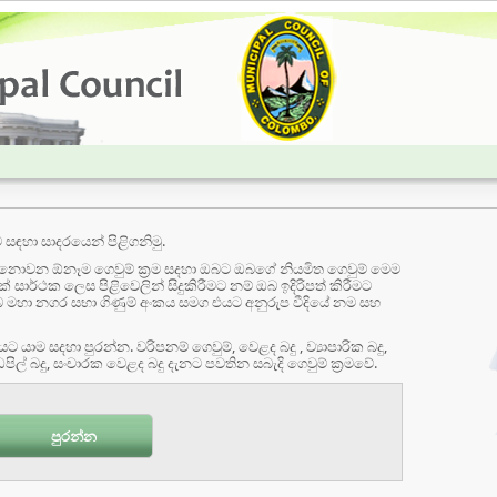
ඳහා සාදරයෙන් පිළිගනිමු.
 නොවන ඕනෑම ගෙවුම් ක්‍රම සදහා ඔබට ඔබගේ නියමිත ගෙවුම් මෙම
 සාර්ථක ලෙස පිළිවෙලින් සිදුකිරීමට නම් ඔබ ඉදිරිපත් කිරීමට
 ගිණුම් අංකය සමග එයට අනුරුප වීදියේ නම සහ
 යාම සදහා පුරන්න. වරිපනම් ගෙවුම්, වෙළද බදු , ව්‍යාපාරික බදු,
වෙළදපල බදු , නිවාස බදු , වෙළදසැල් සහ කඩපිල් බදු, සංචාරක වෙළද බදු දැනට පවතින සබැදි ගෙවුම් ක්‍රමවේ.