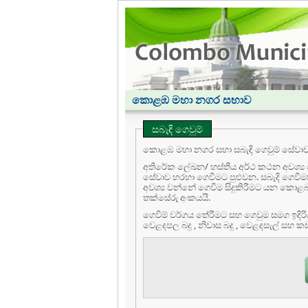
කොළඹ මහා නගර සභාව
සබැඳි ගෙවුම්
කොළඹ මහා නගර සභා සබැඳි ගෙවුම් සේවාව ස
අතිරේක ලේඛන/ හස්තීය අර්ථ කථන අවශ්‍ය
සේවාව හරහා ගෙවීමට පුළුවන. සබැදි ගෙවීමක්
අවශ්‍ය වන්නේ ගෙවීම සිදුකිරීමට යන කොළබ මහා නගර සභා
තක්සේරු අංකයයි.
ගෙවීම් වර්ගය තේරීමට සහ ගෙවුම සමග ඉදිරියට