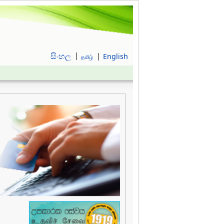
සිංහල
English
தமிழ்