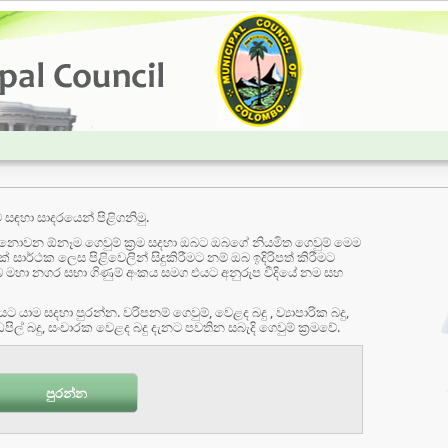
ඳහා සාදරයෙන් පිළිගනිමු.
 නොවන ඕනෑම ගෙවුම් ක්‍රම සදහා ඔබට ඔබගේ නියමිත ගෙවුම් මෙම
 සාර්ථක ලෙස පිළිවෙලින් සිදුකිරීමට නම් ඔබ ඉදිරිපත් කිරීමට
 ගිණුම් අංකය සමග එයට අනුරුප වීදියේ නම සහ
 යාම සදහා පුරන්න. වරිපනම් ගෙවුම්, වෙළද බදු , ව්‍යාපාරික බදු,
වෙළදපල බදු , නිවාස බදු , වෙළදසැල් සහ කඩපිල් බදු, සංචාරක වෙළද බදු දැනට පවතින සබැදි ගෙවුම් ක්‍රමවේ.