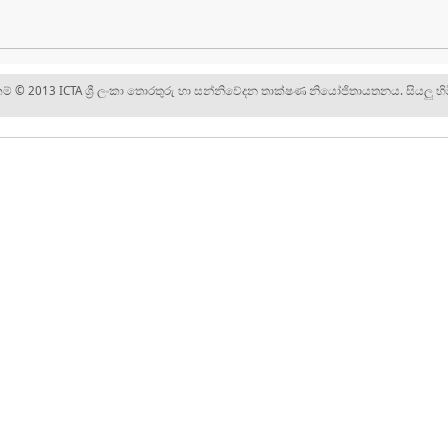
ිකම් © 2013 ICTA ශ්‍රී ලංකා තොරතුරු හා සන්නිවේදන තාක්ෂණ නියෝජිතායතනය. සියලු හිම