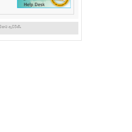
ිකම් ඇවිරිණි.